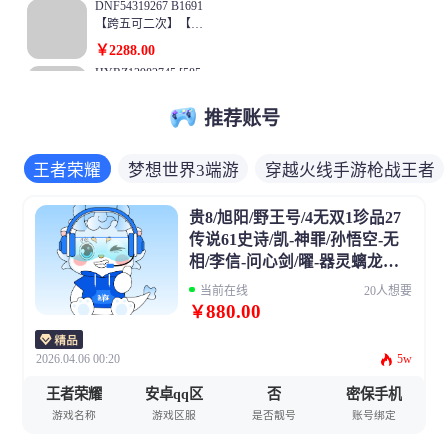
DNF54319267 B1691
以上名望+17个满级
【跨五可二次】【极
角色高信用分900
品 大衣柜＋6皮肤连
【狂战士龙袍全身红
￥2288.00
体 双真桐人＋3英雄
10-11】 【奶爸全身
HYRZ13982745 [585
王＋女鬼剑战甲】
红10-11】 【奶爸全
1706]战斗力：947W
【已买2025年10套
身红10】 【奶爸全
+；段位：暗部1
最新双至尊 万壑松
推荐账号
￥1180.00
身红10】 【奶爸全
阶；本服排名：26
风之凌云志＋2个千
身红10】 【奶爸全
159男魔王，精灵
4；战区排名：未上
年之守望双至尊＋最
身红10】 【缪斯全
舞，2内胆龙拍的，
榜；VIP11级；S忍1
王者荣耀
梦想世界3端游
穿越火线手游枪战王者
新国庆10套 全部自
身红10】 助手：744
仓库还有50仙兽蛋，
8个；A忍35个；通
￥10500.00
用】【助手ID 44837
717452
1内胆神，1宠皮，2
灵兽18个；S忍：九
3102 可查看所有细
T710跨一广州一
特殊（羽袭，夺命）
贵8/旭阳/野王号/4无双1珍品27
喇嘛连结漩涡鸣人,
节】【夏日纹章基本
【可二次】助手I
5.0基础鼎，13只满
永恒万花筒宇智波佐
传说61史诗/凯-神罪/孙悟空-无
齐全 神器换装】
D：328112472【以
￥1799.10
果子，宠排在榜
助,忍界大战春野樱,
【剑魂 2025最新双
相/李信-问心剑/曜-器灵螭龙剑/
图为准】★★红12双
舞之豪杰自来也,大
至尊 ＋最新国庆大
62121_214皮肤-10至
尊真桐人白剑透明龙
孙策时之奇旅/图片与游戏一致/
蛇丸（普通）,死门
当前在线
20人想要
衣柜＋真桐人白剑
臻-7臻彩-1海克斯-1
袍特效龙袍衣柜剑神
具体看图以图为准
迈特凯,波风水门
880.00
￥
＋英雄王＋透明龙袍
终极-14神话-42限定-
￥488.00
★心剑+透明龙袍丹
（普通）,秽土转生
＋飞天逐日套＋间桐
39传说-170英雄--段
青+深渊骑土豪哥魔
千手扉间,木叶创立
可二次改名3个红10
雁夜＋光明鬼影噬魂
位：钻石 至臻 心之
神★白剑精品透明龙
2026.04.06 00:20
5w
千手柱间,秽土转生
连体41C奶！红10红
＋暗黑至尊魅影＋深
钢 永恩 至臻 腥红之
袍鬼泣★★★★★★
千手柱间,秽土转生
11剑帝2.1w带7龙
￥799.20
渊骑士＋云镜天三＋
月 剑魔 至臻 T1 杰
很多金币材料玉没截
王者荣耀
安卓qq区
否
密保手机
解宇智波斑,秽土转
袍，红10帕拉丁精灵
鸿鹄之志＋丹青＋不
斯 至臻 烈焰美人 薇
图！
XH9263/西部/重庆一
生宇智波鼬,须佐能
骑士，38个1-2w可
游戏名称
游戏区服
是否靓号
账号绑定
良帅李星云＋Snk联
恩 至臻 征服者 贾克
区/可排位/【荣耀之
乎宇智波止水,白面
玩可搬砖（荣誉点4
动 ＋周边小世界光
斯 至臻 魔女 乐芙兰
巅51豆】【Lv.100 元