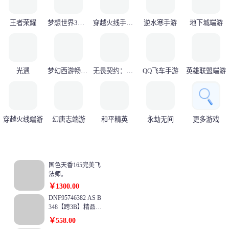
王者荣耀
梦想世界3端游
穿越火线手游枪战王者
逆水寒手游
地下城端游
光遇
梦幻西游畅玩服
无畏契约：源能行动
QQ飞车手游
英雄联盟端游
穿越火线端游
幻唐志端游
和平精英
永劫无间
更多游戏
国色天香165完美飞
法师。
￥1300.00
DNF95746382 AS B
348【跨3B】精品大
连体俩C5奶+7个红1
￥558.00
0+1套龙袍+7个4.6W