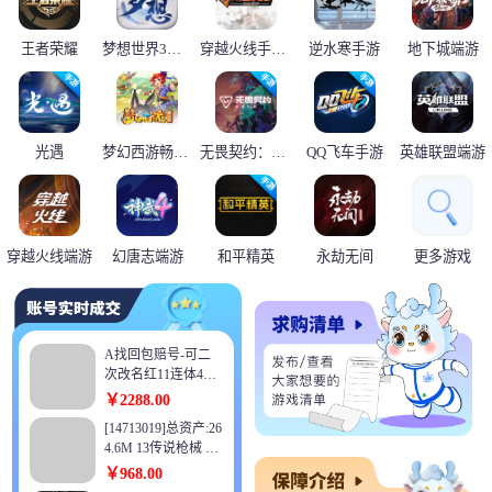
王者荣耀
梦想世界3端游
穿越火线手游枪战王者
逆水寒手游
地下城端游
光遇
梦幻西游畅玩服
无畏契约：源能行动
QQ飞车手游
英雄联盟端游
穿越火线端游
幻唐志端游
和平精英
永劫无间
更多游戏
A找回包赔号-可二
次改名红11连体4个
红10总31C奶28妖气
￥2288.00
（助手348830576）
[14713019]总资产:26
红11红12带13武器剑
4.6M 13传说枪械 哈
魂7.6w带神兽龙袍
夫币:20.774K 可二次
￥968.00
+红10红12耳环奶萝
可修改实名 【烽火