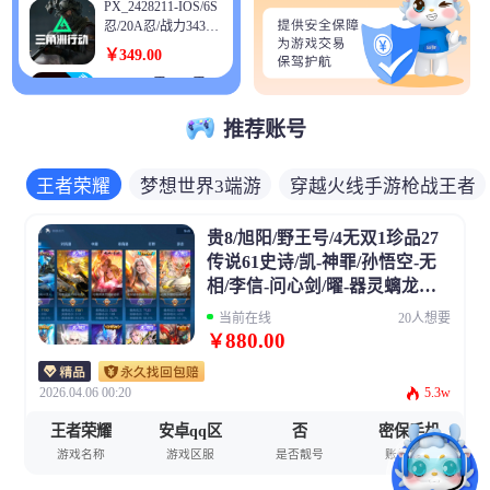
6.9w带神兽套+红10
PX_2428211-IOS/6S
地带段位】:钻石
阿修罗6.5w带神兽龙
忍/20A忍/战力343W/
【全面战场段位】:
袍+红10剑魂缪斯
V6/区服823 【S忍
￥349.00
无段位 【传说武器
+红7女气功6.2w+24
者】,宇智波佐助
皮肤】:M16A4突击
个2-6w可玩可搬砖
[]V9 11S忍 27A忍 16
「漩涡鸣人」，自来
步枪-狩猎时刻,G3战
通灵 834W战力 可二
也「舞之豪杰」，旗
斗步枪-狩猎时刻,Ve
次 可修改实名 【S
木卡卡西「须佐能
推荐账号
￥550.00
ctor冲锋枪-狩猎时
级忍者】漩涡鸣人
乎」，自来也「传说
刻,M4A1突击步枪-
河南一区-29V-3王者
「九喇嘛连结」,大
中的三忍」，宇智波
阿米娅,KC17突击步
武器数-0炫金武器数
野木 「忍界大战」,
王者荣耀
梦想世界3端游
穿越火线手游枪战王者
鼬「须佐能乎」，佩
枪-电锯惊魂,腾龙突
【热门武器】：QBZ
￥1030.00
迈特凯「死门」,宇
恩「天道」， 【A忍
击步枪-死神玫瑰,QJ
03-金色蔷薇，M200
智波斑 「木叶创
者】,机械鸣人「初
HG730552/【生化M
B201轻机枪-鹅鸭杀,
-幻神 【音效卡】：
贵8/旭阳/野王号/4无双1珍品27
立」,宇智波带土
始形态」，迈特凯
4雷霆带冰皮+巴雷
QCQ171冲锋枪-鹅鸭
AWM-昌龙-怀旧音
「忍界大战」,千手
传说61史诗/凯-神罪/孙悟空-无
「青春爆炸」，旗木
特雷霆大炮带冰皮
杀,勇士冲锋枪-能天
￥3321.00
效卡 【皮肤】：幻
柱间「秽土转生」,
卡卡西「幻之真
相/李信-问心剑/曜-器灵螭龙剑/
+本初+黑龙魂+宙斯
使-午夜邮差,ASh-12
神-电流骇客 皮肤，
自来也 「舞之豪
容」，李洛克「忍界
安卓QQ-v12-上忍-10
+王狱带冰皮+王蝶
孙策时之奇旅/图片与游戏一致/
战斗步枪-鹅鸭杀,M1
幻神-荣耀世冠EP 皮
当前在线
20人想要
杰」,宇智波鼬「秽
大战」，蝎「绯流
00w战力成品号-买
+王霆+85生化增伤
4射手步枪-电锯惊
具体看图以图为准
肤，QBZ03-荣耀世
880.00
￥
土转生」,波风水门,
琥」，宇智波泉奈，
到就是赚到-宇智波
￥876.00
戒指+三国顶级星象
魂,R93狙击步枪-维
冠EP 皮肤，星神-璀
大蛇丸,纲手
宇智波带土「漂泊浪
带土「忍界大战」-
+奉先带无双+仁德+
什戴尔,SCAR-H战斗
璨皮肤，M4A1-千
DNF14289376 009球
客」，神农「羁
神秘面具男「红夜之
AK雷霆带冰皮+神
步枪-启航 【史诗武
变-孔明皮肤，黑龙-
2026.04.06 00:20
5.3w
3跨3b(助手id460019
绊」，桃地再不斩
刃」-大筒木舍人
狙王力+权+幻神+A
器皮肤】:M250通用
能量核心，屠龙-荣
756) 已买十套春节
￥2199.60
「秽土转生」，神秘
「最终章」-千手柱
WM游骑兵+9把英雄
机枪-寒冬猎手,QJB2
王者荣耀
安卓qq区
否
密保手机
耀世冠AG，屠龙-春
国庆拉了一套 信用
面具男「忍者之
间「木叶创立」-猿
级COP+影翼心掣兽
01轻机枪-Old Habits,
DNF67192435 可二
桃 皮肤 【角色】：
分918 纯白无制裁 六
游戏名称
游戏区服
是否靓号
账号绑定
路」，宇智波佐助
飞日斩「秽土转生」
神尊王者主武+仲康
M250通用机枪-囚徒,
次改名红11连体5c
机械姬，玄豹，战地
件红12其余红11龙透
「须佐能乎」，千代
-千手柱间「秽土转
仁德盖+热门角色春
腾龙突击步枪-猎鳄
奶！红11带13武器冰